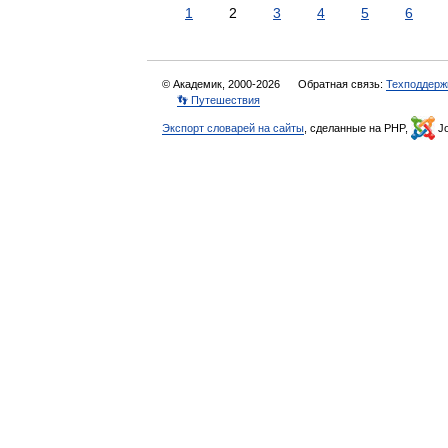
1
2
3
4
5
6
© Академик, 2000-2026
Обратная связь:
Техподдерж
👣 Путешествия
Экспорт словарей на сайты
, сделанные на PHP,
Jo