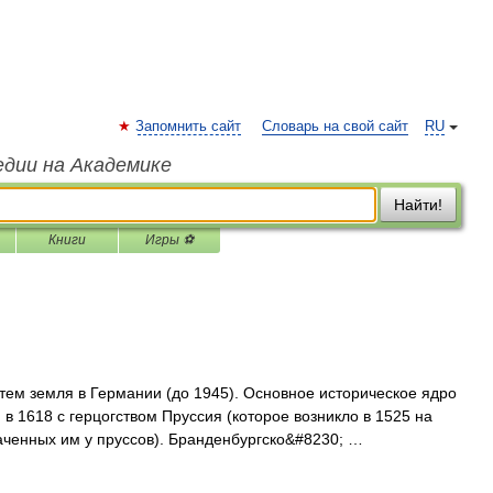
Запомнить сайт
Словарь на свой сайт
RU
едии на Академике
Найти!
Книги
Игры ⚽
тем земля в Германии (до 1945). Основное историческое ядро
в 1618 с герцогством Пруссия (которое возникло в 1525 на
ваченных им у пруссов). Бранденбургско&#8230; …