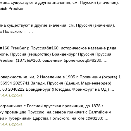
мина существуют и другие значения, см. Пруссия (значения).
eich Preußen …
на существуют и другие значения, см. Пруссия (значения).
ва Польского ← …
#160;Preußen): Пруссия&#160; историческое название ряда
ропе. Пруссия (герцогство) Бранденбург Пруссия Пруссия
S Preußen (1873)&#160; башенный броненосец&#8230; …
верхность кв. км, 2 Население в 1905 г. Провинции (округа) 1
) 36994 2025741 Западн. Пруссия (Данциг, Мариенвердер)
). 63 2040222 Бранденбург (Потсдам, Франкфурт на Од.) …
и И.А. Ефрона
ограничная с Россией прусская провинция, до 1878 г.
ну провинцию Пруссию; на севере граничит с Балтийским
ией и губерниями Царства Польского, на юге с&#8230; …
и И.А. Ефрона