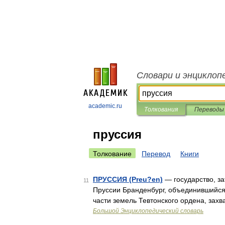
Словари и энциклоп
academic.ru
Толкования
Переводы
пруссия
Толкование
Перевод
Книги
ПРУССИЯ (Preu?en)
— государство, за
11
Пруссии Бранденбург, объединившийся 
части земель Тевтонского ордена, зах
Большой Энциклопедический словарь