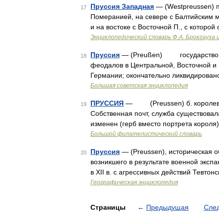
Пруссия Западная
— (Westpreussen) п
17
Померанией, на севере с Балтийским м
и на востоке с Восточной П., с которой
Энциклопедический словарь Ф.А. Брокгауза 
Пруссия
— (Preußen) государство, в
18
феодалов в Центральной, Восточной и 
Германии; окончательно ликвидирован
Большая советская энциклопедия
ПРУССИЯ
— (Preussen) б. королевств
19
Собственная почт, служба существовала
изменен (герб вместо портрета короля
Большой филателистический словарь
Пруссия
— (Preussen), историческая о
20
возникшего в результате военной эксп
в XII в. с агрессивных действий Тевтон
Географическая энциклопедия
Страницы
←
Предыдущая
Сле