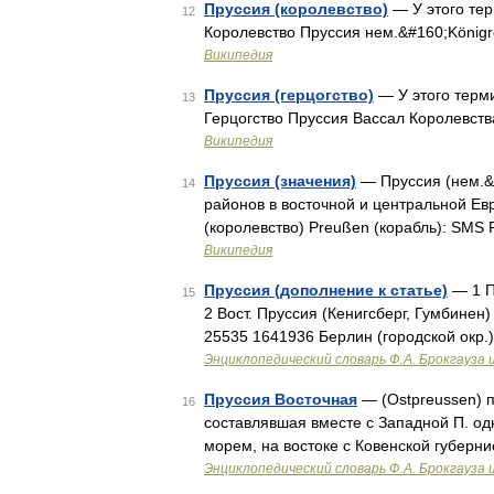
Пруссия (королевство)
— У этого тер
12
Королевство Пруссия нем.&#160;Königr
Википедия
Пруссия (герцогство)
— У этого терми
13
Герцогство Пруссия Вассал Королевст
Википедия
Пруссия (значения)
— Пруссия (нем.&
14
районов в восточной и центральной Ев
(королевство) Preußen (корабль): SM
Википедия
Пруссия (дополнение к статье)
— 1 По
15
2 Вост. Пруссия (Кенигсберг, Гумбинен
25535 1641936 Берлин (городской окр.
Энциклопедический словарь Ф.А. Брокгауза 
Пруссия Восточная
— (Ostpreussen) п
16
составлявшая вместе с Западной П. од
морем, на востоке с Ковенской губерн
Энциклопедический словарь Ф.А. Брокгауза 