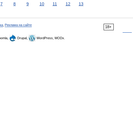
7
8
9
10
11
12
13
ка
,
Реклама на сайте
18+
omla,
Drupal,
WordPress, MODx.