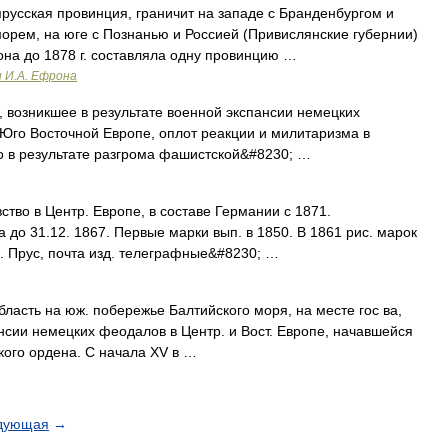
русская провинция, граничит на западе с Бранденбургом и
орем, на юге с Познанью и Россией (Привислянские губернии)
 она до 1878 г. составляла одну провинцию …
и И.А. Ефрона
озникшее в результате военной экспансии немецких
Юго Восточной Европе, оплот реакции и милитаризма в
о в результате разгрома фашистской&#8230; …
о в Центр. Европе, в составе Германии с 1871.
 до 31.12. 1867. Первые марки вып. в 1850. В 1861 рис. марок
). Прус, почта изд. телеграфные&#8230; …
бласть на юж. побережье Балтийского моря, на месте гос ва,
ансии немецких феодалов в Центр. и Вост. Европе, начавшейся
ского ордена. С начала XV в …
дующая
→